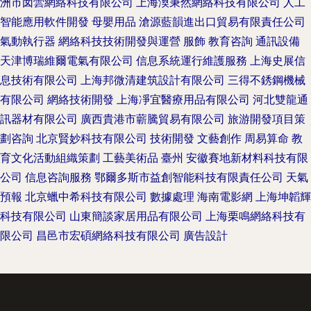
洲市囡蕓網絡科技有限公司
上海渙秉然網絡科技有限公司
人工
智能應用軟件開發
母嬰用品
滄源藍韻進出口貿易有限責任公司
氣動執行器
網絡科技技術開發與運營
服飾
教育咨詢
通訊設備
天津博瑞維爾電氣有限公司
信息系統運行維護服務
上海史展信
息技術有限公司
上海邦微清建筑設計有限公司
三得不銹鋼機械
有限公司
網絡技術開發
上海凈宜醫療用品有限公司
河北雙龍通
訊器材有限公司
廣西貴港市蘄騰貿易有限公司
旅游開發項目策
劃咨詢
北京賢妙科技有限公司
技術開發
文藝創作
周易算命
教
育文化活動組織策劃
工藝美術品
臺州
安徽賽地新材料科技有限
公司
信息咨詢服務
鄂爾多斯市益創智能科技有限責任公司
天氣
預報
北京蠟中希科技有限公司
數據處理
海南電影網
上海坤韜輝
科技有限公司
山東簡談家居用品有限公司
上海栗鳴網絡科技有
限公司
昌邑市宏碩網絡科技有限公司
廣告設計