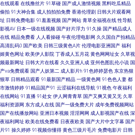
本A级电影网站 午夜福利健美 51视频网 91午夜 超碰国内A片 精品传媒入口
在线观看
在线撸丝片
91草碰
国产成人激情视频
黑料吃瓜精品
偷拍
91大神合集
成人拍拍拍免费
香港伦理剧
日韩大片观看网
91试看 色色婷姐 美女禁网站免费 国产肏逼 www欧美1 亚洲福利导航大全 另
址
日韩免费电影
91羞羞视频
国产网站
青草全福视在线
性导航
影视AV
日本一级在线视频
国产好片浮力
91久操
国产精品成人
类图片亚洲色图 操操干干 综合色图影音先锋 欧美插B欧美系列 丁香五香天
在线
精品免费看
人人看操碰
午夜伦理电影网
久久国自产拍精品
高清乱码0
国产欧美
日韩三级黄色A片
伦理电影亚洲国产
福利
堂网 91干屄 午夜成人影院 九九这里都是精品 91露脸熟女精品 人妻鲁色网无
姬黄色网址
欧美伊人影院
丁香成人五月花
黄色网网址女
久草视
频最新网址
日韩大片在线看
久久亚洲人成
亚州色图乱伦小说
国
码 黑丝视频 白虎91 欧美性爱一二三区 五月丁香成人网站 做爱片导航 97欧
产va免费观看
国产人妖第二
成人影片h
91色婷婷瑟色
东京热狠
美超碰在线 导航影视AV 九一亚洲网站 男人的天堂色导航 日韩午夜精品 伊人
狠草
日韩精品观看
91最新国产精品
一级黄色网
91色色人妻
都
市激情婷婷
91精品国产91
云涩福利在线导航
91视色
午夜福利
三级网 97超碰人人搞 超碰97操 国厂自拍 久久综合久久日韩 97人妻人人 传
在线网站
91直播
91处女
伊人网青青草
国产又爽又黄又无
久草
福利资源网
东方成人在线
国产一级免费大片
成年免费视频网站
媒在线观看 黄色网入口站91 美女精品 日本欧美另类 五月天婷婷网站 中日韩
国产在线播放网站
亚洲日本视频
淫淫网网
成人影视国产在线
深
夜福利网址
欧美在线免费看
日夜夜欧美
国产大片中文字幕
国产
三级黄色 91原创 超碰免费公开人妻 国产精品偷窥 男女上床操网站 丝袜足交
片91
操久婷婷
91视频你懂得
黄色三级片毛片
免费电影片
日韩