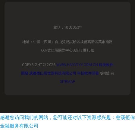
電話：1808063**
地址：中國（四川）自由貿易試驗區成都高新區萬象南路
669號佳辰國際中心B座12層15號
COPYRIGHT © 2026
WWW.HNYY2YY.COM.CN
科技軟件
開發
成都西山居世游科技有限公司
科技軟件開發
版權所有
SITEMAP
感谢您访问我们的网站，您可能还对以下资源感兴趣：慈溪抵侔
金融服务有限公司