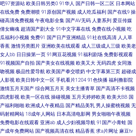
屄 欧美H片在线观看 日韩肏屄肏屄 五月天黄色网 亚洲成人小说网址 51人人
吧97资源站
欧美日韩另类0
91华人
国产日韩一区二区
日本网站
在线免费
免费潮喷
91原创国产视频
成人吃瓜福利
国产在线9
操
超碰 99青草在线视频 超碰97人人操 大香蕉网官网内 国产精品第8页 久久新
碰高清免费视频
午夜电影全集
国产AV无码
人妻系列
爱豆传媒
倩女幽魂
超清国产剧大全
91中文字幕在线
免费在线小视频
吃
址视 欧美少妇第一页 日韩欧美色色 五月天三级网 伊人久艹 五月天A片 91香
瓜福利小视频
免费91
国产日产亚洲精品
91社在线高清
人人草
香蕉
激情另类图片
亚洲欧美在线观看
成人三级成人三级
欧美老
蕉白丝 白丝喷水后入 东京热99 国产系列WWW 狼友福利在线观看 欧美天堂
女人bb
日日操第一页
91网豆花视频
91福利剧场
免费影视观看
91视频国产自拍
国产美女在线视频
欧美又大
无码四虎
女同激
乱码 日本www视频 日韩综合另类 午夜无码久久 影音先锋变太累别 91免费
吻视频
极品性爱导航
欧美国产拳交喷奶
中文字幕第三页
超碰成
视频网站 99大香蕉 WWW你懂的av 国语对白精品 玖玖精品 日韩肏逼网 五月
人影视
欧美日韩中文一区
手机看片1204
91色快播
福利撸影院
激情五月天国产
综合网五月天
美女主播青草
国产高清不卡视频
天狼友 伊人黄色片 91黑料福利网 99在线视频福利 超碰在线激情影音 国产成
四虎影视
欧美一区在线
操碰视频
五月天婷婷欧美
欧美大BB
国
产福利啪啪
欧洲成人午夜精品
国产精品美乳
男人操蜜桃视频
无
人精品一 久久视频老司机 欧美日韩中字 三级成人日韩 香蕉视频网站 91发布
码射精网站
18成年人网站
日本高清电影网
男女啪啪午夜视频
免费电影在线观看
亚洲ab
成人少妇视频导航
91国产小青蛙
国
页 97久草热 超碰97打炮偷拍 福利所导航 韩国av三区 久草福利流水视频 日
产成年免费网站
国产视频高清在线
精品香蕉
求a片网址
麻豆tv