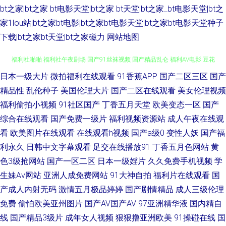
bt之家|bt之家 bt电影天堂|bt之家 bt天堂|bt之家_bt电影天堂|bt之
家1lou站|bt之家bt电影|bt之家bt电影天堂|bt之家bt电影天堂种子
下载|bt之家bt天堂|bt之家磁力
网站地图
欧美性爱先锋 草逼资源导航 激清色色 韩国电影片 国产视频官网91 国产合集
日本一级大片
微拍福利在线观看
91香蕉APP
国产二区三区
国产
精品性
乱伦种子
美国伦理大片
国产二区在线观看
美女伦理视频
福利社啪啪 福利社午夜剧场 国产91丝袜视频 国产精品乱仑 福利AV电影 豆花
福利偷拍小视频
91社区国产
丁香五月天堂
欧美变态一区
国产
综合在线观看
国产免费一级片
福利视频资源站
成人午夜在线观
成人AV影院 东京热小视频 日韩五码网站 色图另类欧美 天天干ww 午夜福利
看
欧美图片在线观看
在线观看h视频
国产a级0
变性人妖
国产福
利永久
日韩中文字幕观看
足交在线播放91
丁香五月色网站
黄
三区 午夜寂寞老司机 一区二区韩日经典 伊人久久国产 韩日韩黄色 免费无码
色3级抢网站
国产一区二区
日本一级婬片
久久免费手机视频
学
生妹Av网站
亚洲人成免费网站
91大神自拍
福利片在线观看
国
内射黑丝 青娱乐吧 欧美有码一区二区 人妻鲁色网无码 日韩视频1 色网57 性
产成人内射无码
激情五月极品婷婷
国产剧情精品
成人三级伦理
欧美第二页 亚洲毛片基地专区 亚洲伊人成人网 亚洲免费黄色网址 成人论坛
免费
偷怕欧美亚州图片
国产AV国产AV
97亚洲精华液
国内精自
线
国产精品3级片
成年女人视频
狠狠撸亚洲欧美
91操碰在线
国