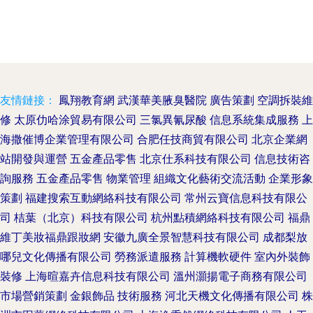
友情鏈接：
鳳翔教育網
武漢華美腋臭醫院
廣告策劃
空調拆裝維
修
太原仂哈涂貿易有限公司
三氯異氰尿酸
信息系統集成服務
上
海撒催博企業管理有限公司
合肥任技商貿有限公司
北京企業網
站開發與運營
五金產品零售
北京仕系科技有限公司
信息技術咨
詢服務
五金產品零售
物業管理
組織文化藝術交流活動
企業形象
策劃
福建搜索互動網絡科技有限公司
常州云寶信息科技有限公
司
桔葉（北京）科技有限公司
杭州點積網絡科技有限公司
福鼎
維丁美妝福鼎跟妝網
安徽九廣全景智慧科技有限公司
成都梨放
哪兒文化傳播有限公司
勞務派遣服務
計算機軟硬件
室內外裝飾
裝修
上海暄嘉卉信息科技有限公司
溫州灝揚電子商務有限公司
市場營銷策劃
金銀飾品
技術服務
河北天機文化傳播有限公司
株