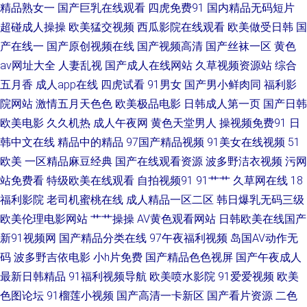
麻豆传媒吴梦梦 欧美精品爱爱 午夜福利3000 亚洲农妇AV 伊人久久青草伊人
精品熟女一
国产巨乳在线观看
四虎免费91
国内精品无码短片
超碰成人操操
欧美猛交视频
西瓜影院在线观看
欧美做受日韩
国
中文字幕六区 69福利社 91网站在线播放 97激情97激情 av蜜桃网 菠萝αⅴ 超
产在线一
国产原创视频在线
国产视频高清
国产丝袜一区
黄色
av网址大全
人妻乱视
国产成人在线网站
久草视频资源站
综合
碰啪啪在线 久久天堂影院 伦理资源站av 欧美性爱va专区 人妖色色狼网站 无
五月香
成人app在线
四虎试看
91男女
国产男小鲜肉同
福利影
院网站
激情五月天色色
欧美极品电影
日韩成人第一页
国产日韩
码3级片 在线色日本 91高清无码电影 波多野解衣 岛国a免费观看 韩国不卡a
欧美电影
久久机热
成人午夜网
黄色天堂男人
操视频免费91
日
片 麻豆国产一二三区 欧美另类专区 日本少妇视频 熟妇91中文字幕 五月天韩
韩中文在线
精品中的精品
97国产精品视频
91美女在线视频
51
欧美
一区精品麻豆经典
国产在线观看资源
波多野洁衣视频
污网
国不卡 香蕉视频ap 在线黄色网 91国产丝袜 操逼不卡 传媒视频在线 国产高
站免费看
特级欧美在线观看
自拍视频91
91艹艹
久草网在线
18
福利影院
老司机蜜桃在线
成人精品一区二区
韩日爆乳无码三级
清自拍一区 黑丝91免费视频 精品一区二区网站 蜜桃精品一二区 欧美情色导
欧美伦理电影网站
艹艹操操
AV黄色观看网站
日韩欧美在线国产
新91视频网
国产精品分类在线
97午夜福利视频
岛国AV动作无
航 人人操B人人乐 日韩破解无码片 91国产TS 91系列在线播放 AV福利激情
码
波多野吉依电影
小h片免费
国产精品色色视屏
国产午夜成人
最新日韩精品
91福利视频导航
欧美喷水影院
91爱爱视频
欧美
超碰97A片 大香蕉在线久久 国产精品27 韩曰美野外群P 精品自拍4 老司机肏
色图论坛
91榴莲小视频
国产高清一卡新区
国产看片资源
二色