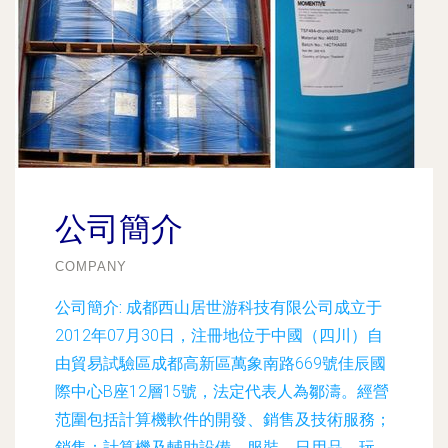
公司簡介
COMPANY
公司簡介:
成都西山居世游科技有限公司成立于
2012年07月30日，注冊地位于中國（四川）自
由貿易試驗區成都高新區萬象南路669號佳辰國
際中心B座12層15號，法定代表人為鄒濤。經營
范圍包括計算機軟件的開發、銷售及技術服務；
銷售：計算機及輔助設備、服裝、日用品、玩