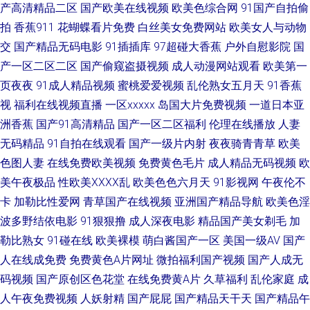
资源 豆花网站免费 大香蕉青草网 豆花社区导航 国产熟女肏屄视频 狠狠干无
产高清精品二区
国产欧美在线视频
欧美色综合网
91国产自拍偷
拍
香蕉911
花蝴蝶看片免费
白丝美女免费网站
欧美女人与动物
码 黄色A片人与兽 韩国亚洲色 韩国精品人妻 激情国产 精品成人 蜜桃社福利
交
国产精品无码电影
91插插库
97超碰大香蕉
户外自慰影院
国
产一区二区二区
国产偷窥盗摄视频
成人动漫网站观看
欧美第一
社 五月香福利网首頁 在线导航AV 91超碰在线 91大神黑丝操逼 91免费网站
页夜夜
91成人精品视频
蜜桃爱爱视频
乱伦熟女五月天
91香蕉
视
福利在线视频直播
一区xxxxx
岛国大片免费视频
一道日本亚
91精品视频蓝莓 99超碰最新地址 91综合在线视频 99色福利导航 国产第一
洲香蕉
国产91高清精品
国产一区二区福利
伦理在线播放
人妻
页51 国产视频第20页 国产午夜精品福利 韩国av理论午夜 精品福利局 老司机
无码精品
91自拍在线观看
国产一级片内射
夜夜骑青青草
欧美
色图人妻
在线免费欧美视频
免费黄色毛片
成人精品无码视频
欧
超碰 狼友免费福利 久久超碰人人操 日本色熟女 日韩三级高清无码 少妇一二
美午夜极品
性欧美ⅩⅩⅩⅩ乱
欧美色色六月天
91影视网
午夜伦不
卡
加勒比性爱网
青草国产在线视频
亚洲国产精品导航
欧美色淫
区 天堂网wwwaa 午夜av电影院 无码av影院入口 亚洲成人性爱 亚洲日逼 亚
波多野结依电影
91狠狠撸
成人深夜电影
精品国产美女剃毛
加
勒比熟女
91碰在线
欧美裸模
萌白酱国产一区
美国一级AV
国产
洲人成小说网站 18禁老司机福利 91白丝白虎萝莉 91网站观看 97伊人网 超
人在线成免费
免费黄色A片网址
微拍福利国产视频
国产人成无
碰97在线播放 成人α在线 岛国黄色 大香蕉网超碰 超碰人人摸人人操 午夜璐
码视频
国产原创区色花堂
在线免费黄A片
久草福利
乱伦家庭
成
人午夜免费视频
人妖射精
国产屁屁
国产精品天干天
国产精品午