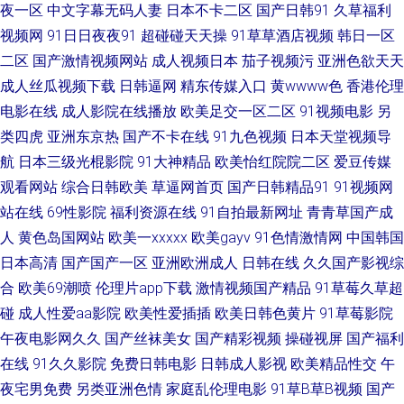
璐 性爱福利视频 亚洲色图另类 亚洲黑料区 亚洲情色11 91视网站 91网黄 91
夜一区
中文字幕无码人妻
日本不卡二区
国产日韩91
久草福利
视频网
91日日夜夜91
超碰碰天天操
91草草酒店视频
韩日一区
熟妇露脸 91影片 91网站网址 91先生大战琪琪 aa操逼网 www9久热 白丝足
二区
国产激情视频网站
成人视频日本
茄子视频污
亚洲色欲天天
成人丝瓜视频下载
日韩逼网
精东传媒入口
黄wwww色
香港伦理
交视频 www日本色色 欧美激情亚洲 亚洲色图第三页 在线观看免费国产 91p
电影在线
成人影院在线播放
欧美足交一区二区
91视频电影
另
类四虎
亚洲东京热
国产不卡在线
91九色视频
日本天堂视频导
在线论坛 99爱偷拍 97碰人人操 av福利社 AV男天堂 AV黄色男人天堂 av五月
航
日本三级光棍影院
91大神精品
欧美怡红院院二区
爱豆传媒
天ab AV黄色强奸影院 超碰国产在线 青青草福利社 日本理伦少妇电影 日韩成
观看网站
综合日韩欧美
草逼网首页
国产日韩精品91
91视频网
站在线
69性影院
福利资源在线
91自拍最新网址
青青草国产成
人午夜 午夜精品久久 www黄wcom 超碰人操 国产黑料zcm 国产久艹视频 另
人
黄色岛国网站
欧美一xxxxx
欧美gayv
91色情激情网
中国韩国
日本高清
国产国产一区
亚洲欧洲成人
日韩在线
久久国产影视综
类欧美人l 欧美成人社区论坛 欧美性交另类 日本A∨网站 日韩A级片 熟女在线
合
欧美69潮喷
伦理片app下载
激情视频国产精品
91草莓久草超
碰
成人性爱aa影院
欧美性爱插插
欧美日韩色黄片
91草莓影院
视频网站 五月花无码 午夜激情AV导航 午夜在线电影 97色色超碰在线 AV大
午夜电影网久久
国产丝袜美女
国产精彩视频
操碰视屏
国产福利
在线
91久久影院
免费日韩电影
日韩成人影视
欧美精品性交
午
香蕉伊人网 av资源网站搜索 超碰91大香蕉 激情乱伦视频 久久青草视频网站
夜宅男免费
另类亚洲色情
家庭乱伦理电影
91草B草B视频
国产